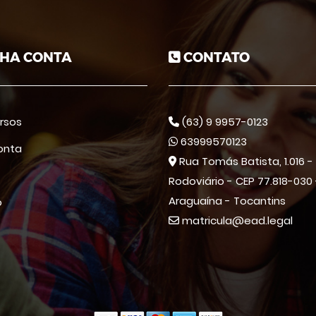
HA CONTA
CONTATO
rsos
(63) 9 9957-0123
63999570123
onta
Rua Tomás Batista, 1.016 -
Rodoviário - CEP 77.818-030 
Araguaína - Tocantins
o
matricula@ead.legal