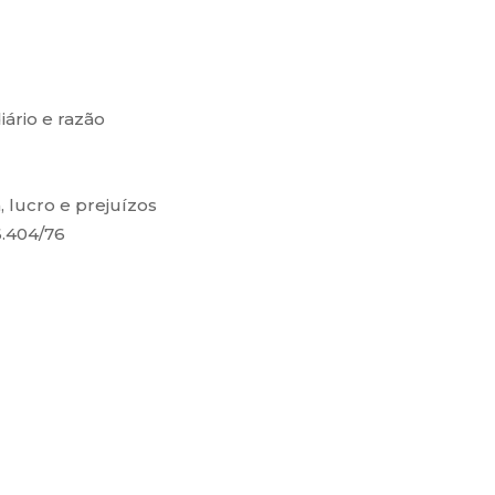
ário e razão
, lucro e prejuízos
6.404/76